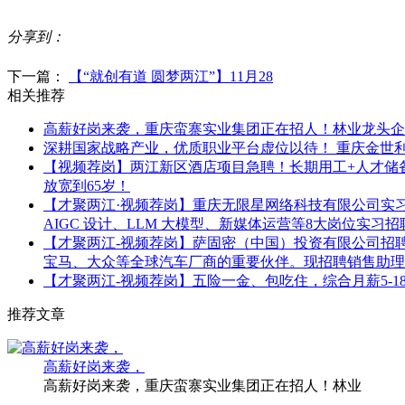
分享到：
下一篇：
【“就创有道 圆梦两江”】11月28
相关推荐
高薪好岗来袭，重庆蛮寨实业集团正在招人！林业龙头企
深耕国家战略产业，优质职业平台虚位以待！ 重庆金世
【视频荐岗】两江新区酒店项目急聘！长期用工+人才储
放宽到65岁！
【才聚两江·视频荐岗】重庆无限星网络科技有限公司实习岗热
AIGC 设计、LLM 大模型、新媒体运营等8大岗位实习
【才聚两江-视频荐岗】萨固密（中国）投资有限公司招
宝马、大众等全球汽车厂商的重要伙伴。现招聘销售助理
【才聚两江-视频荐岗】五险一金、包吃住，综合月薪5-
推荐文章
高薪好岗来袭，
高薪好岗来袭，重庆蛮寨实业集团正在招人！林业