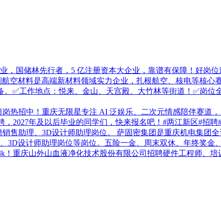
业，国储林先行者，5 亿注册资本大企业，靠谱有保障！好岗位速
利航空材料是高端新材料领域实力企业，扎根航空、核电等核心
备。✅工作地点：悦来、金山、天宫殿、大竹林等街道！✅岗位全
招中！重庆无限星专注 AI 泛娱乐、二次元情感陪伴赛道，自研「无
招聘，2027年及以后毕业的同学们，快来报名吧！#两江新区#招聘
聘销售助理、3D设计师助理岗位。 萨固密集团是重庆机电集团
、3D设计师助理岗位等岗位。五险一金、周末双休、年终奖金、
18k！重庆山外山血液净化技术股份有限公司招聘硬件工程师、