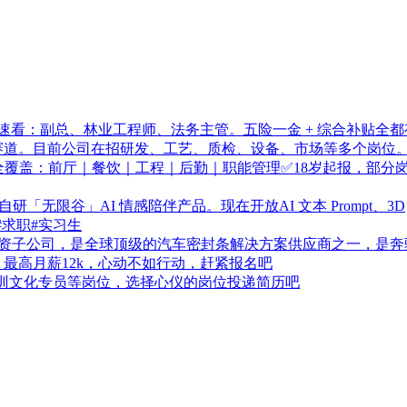
看：副总、林业工程师、法务主管。五险一金 + 综合补贴全都
赛道。目前公司在招研发、工艺、质检、设备、市场等多个岗位
覆盖：前厅｜餐饮｜工程｜后勤｜职能管理✅18岁起报，部分
限谷」AI 情感陪伴产品。现在开放AI 文本 Prompt、3D
#求职#实习生
全资子公司，是全球顶级的汽车密封条解决方案供应商之一，是奔
最高月薪12k，心动不如行动，赶紧报名吧
培训文化专员等岗位，选择心仪的岗位投递简历吧