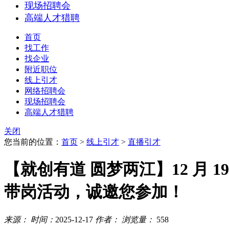
现场招聘会
高端人才猎聘
首页
找工作
找企业
附近职位
线上引才
网络招聘会
现场招聘会
高端人才猎聘
关闭
您当前的位置：
首页
>
线上引才
>
直播引才
【就创有道 圆梦两江】12 月 
带岗活动，诚邀您参加！
来源：
时间：
2025-12-17
作者：
浏览量：
558