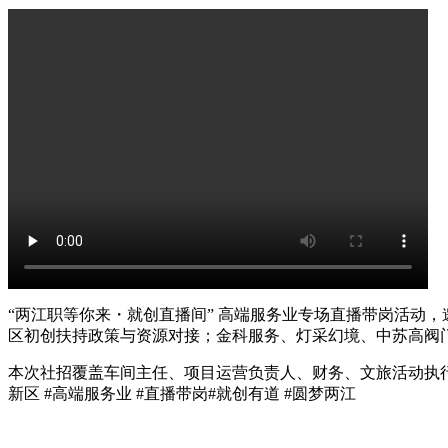
“两江职等你来・就创直播间” 高端服务业专场直播带岗活动
区初创扶持政策与资源对接；金科服务、灯采幻境、中苏高阀门
本次社招覆盖车间主任、项目运营负责人、财务、文旅活动执行
新区 #高端服务业 #直播带岗#就创有道 #圆梦两江