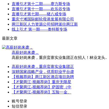
直播引才第十二期——赛力斯专场
直播引才第十一期——欢乐谷专场
直播引才第七期——猪八戒专场
重庆寸滩国际邮轮母港发展有限公司
两江新区人力资源公司招聘派往两江新
线上引才 第一期——奥特斯专场
最新文章
高薪好岗来袭，
高薪好岗来袭，重庆蛮寨实业集团正在招人！林业龙头..
高薪好岗来袭，重庆蛮寨实业集团正
深耕国家战略产业，优质职业平台虚
【视频荐岗】两江新区酒店项目急聘
【才聚两江·视频荐岗】重庆无限星
【才聚两江-视频荐岗】萨固密（中
【才聚两江-视频荐岗】五险一金、
账号登录
短信登录